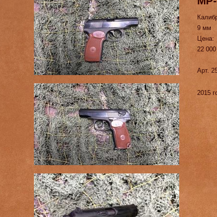
МР-
Калиб
9 мм
Цена:
22 000
Арт. 2
2015 г