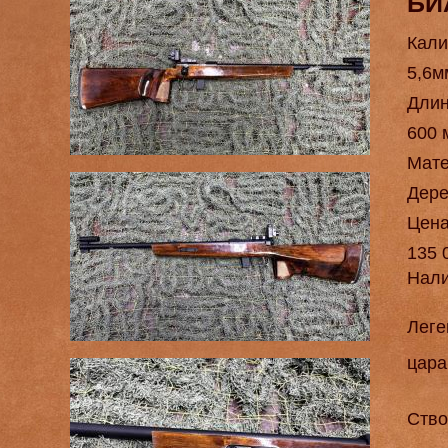
БИ
Кали
5,6м
Длин
600 
Мат
Дере
Цен
135 
Нал
Леге
цара
Ство