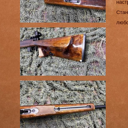
наст
Стан
любо