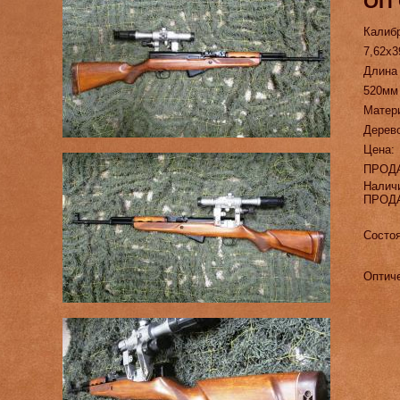
ОП
Калиб
7,62х3
Длина
520мм
Матер
Дерев
Цена:
ПРОД
Налич
ПРОД
Состоя
О
птич