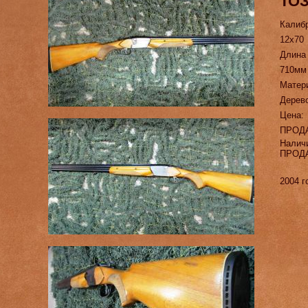
ТОЗ
Калиб
12х70
Длина
710мм
Матер
Дерево
Цена:
ПРОД
Налич
ПРОД
2004 г