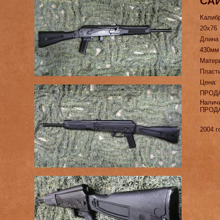
САЙ
Калиб
20х76
Длина
430мм
Матер
Пласт
Цена:
ПРОД
Налич
ПРОД
2004 г