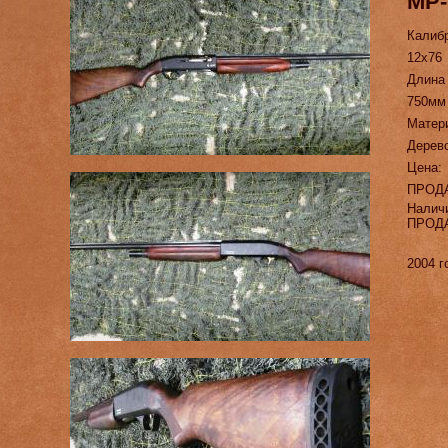
МР-
Калиб
12х76
Длина
750мм
Матер
Дерев
Цена:
ПРОД
Налич
ПРОД
2004 г