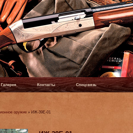
Галерея
Контакты
Спецсвязь
ионное оружие
» ИЖ-39Е-01