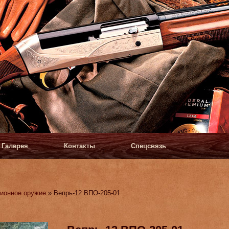
Галерея
Контакты
Спецсвязь
ионное оружие
» Вепрь-12 ВПО-205-01