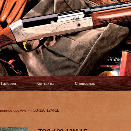
Галерея
Контакты
Спецсвязь
ионное оружие
» ТОЗ-120-12М-1Е