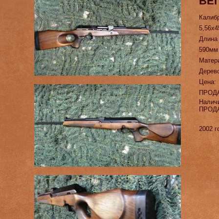
ВЕП
Калиб
5,56х4
Длина
590мм
Матер
Дерев
Цена:
ПРОД
Налич
ПРОД
2002 г