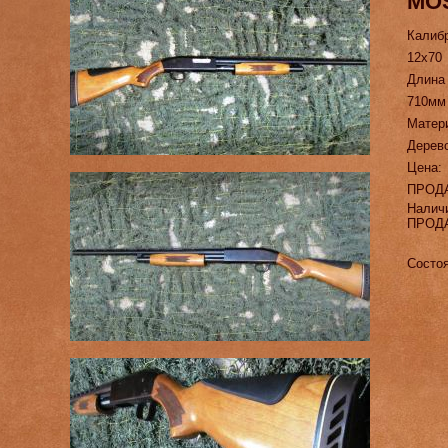
MO
Калиб
12х70
Длина
710мм
Матер
Дерев
Цена:
ПРОД
Налич
ПРОД
Состо