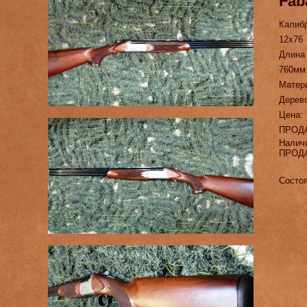
Fab
Калиб
12х76
Длина
760мм
Матер
Дерев
Цена:
ПРОД
Налич
ПРОД
Состоя