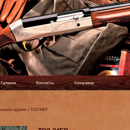
Галерея
Контакты
Спецсвязь
ионное оружие
» ТОЗ-34ЕР