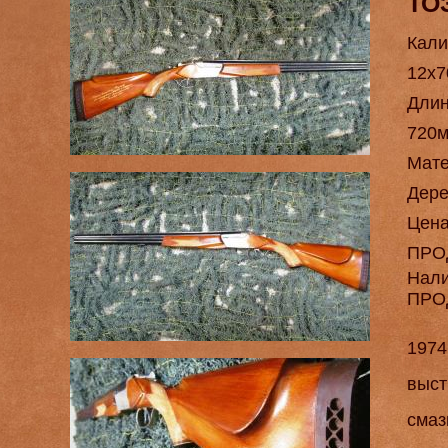
ТО
Кали
12х7
Длин
720
Мат
Дере
Цен
ПРО
Нал
ПРО
1974
выст
смаз